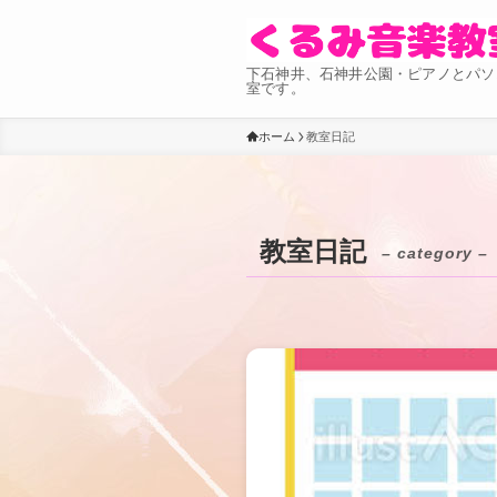
下石神井、石神井公園・ピアノとパソ
室です。
ホーム
教室日記
教室日記
– category –