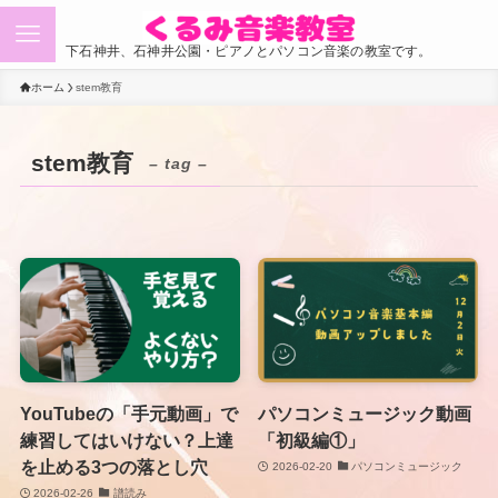
下石神井、石神井公園・ピアノとパソコン音楽の教室です。
ホーム
stem教育
stem教育
– tag –
YouTubeの「手元動画」で
パソコンミュージック動画
練習してはいけない？上達
「初級編①」
を止める3つの落とし穴
2026-02-20
パソコンミュージック
2026-02-26
譜読み